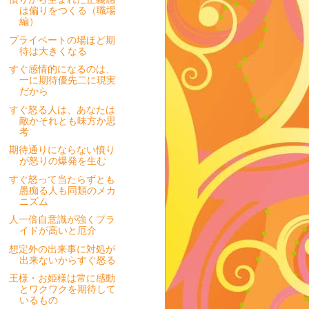
は偏りをつくる（職場
編）
プライベートの場ほど期
待は大きくなる
すぐ感情的になるのは、
一に期待優先二に現実
だから
すぐ怒る人は、あなたは
敵かそれとも味方か思
考
期待通りにならない憤り
が怒りの爆発を生む
すぐ怒って当たらずとも
愚痴る人も同類のメカ
ニズム
人一倍自意識が強くプラ
イドが高いと厄介
想定外の出来事に対処が
出来ないからすぐ怒る
王様・お姫様は常に感動
とワクワクを期待して
いるもの