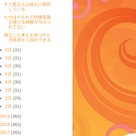
すぐ怒る人は他人に期待
している
ちやほやされて特権意識
が抜ける経験が与えら
れてない
独立した考えを持つから
共依存から脱出できる
►
8月
(31)
►
7月
(31)
►
6月
(30)
►
5月
(31)
►
4月
(30)
►
3月
(31)
►
2月
(29)
►
1月
(31)
2019
(365)
2018
(365)
2017
(365)