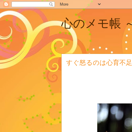
心のメモ帳 ～H
すぐ怒るのは心育不