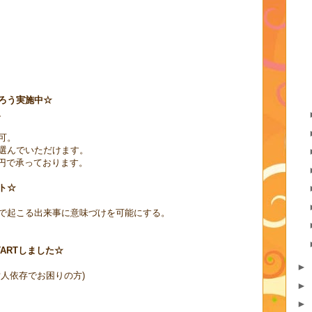
ろう実施中☆
、
可。
選んでいただけます。
00円で承っております。
ト☆
で起こる出来事に意味づけを可能にする。
TARTしました☆
►
人依存でお困りの方)
►
►