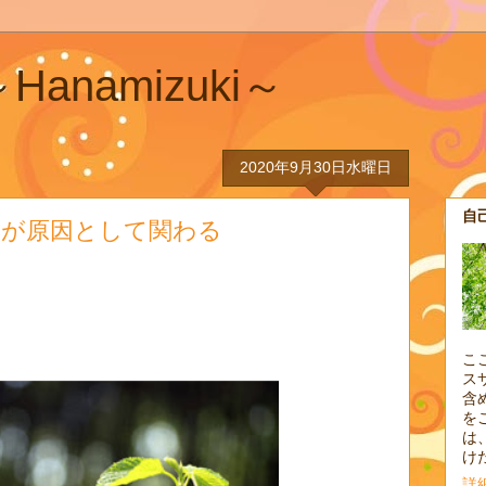
anamizuki～
2020年9月30日水曜日
自
足が原因として関わる
こ
ス
含
を
は
け
詳