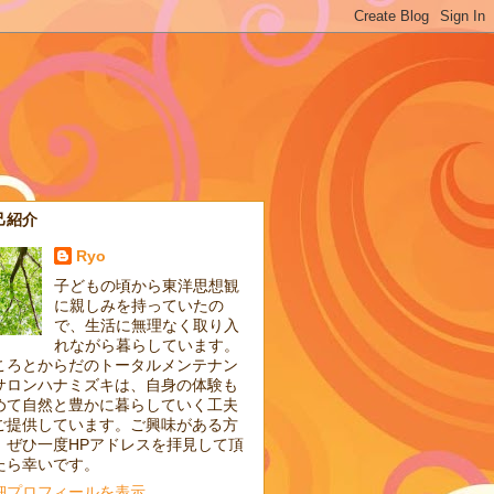
己紹介
Ryo
子どもの頃から東洋思想観
に親しみを持っていたの
で、生活に無理なく取り入
れながら暮らしています。
ころとからだのトータルメンテナン
サロンハナミズキは、自身の体験も
めて自然と豊かに暮らしていく工夫
ご提供しています。ご興味がある方
、ぜひ一度HPアドレスを拝見して頂
たら幸いです。
細プロフィールを表示